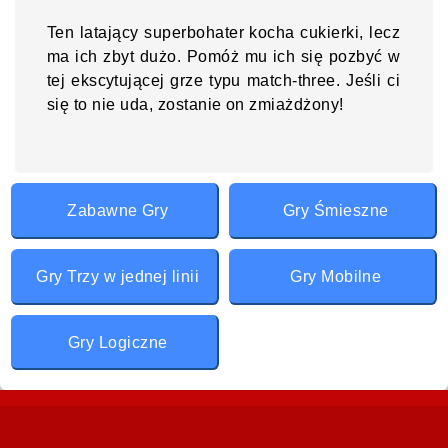
Ten latający superbohater kocha cukierki, lecz
ma ich zbyt dużo. Pomóż mu ich się pozbyć w
tej ekscytującej grze typu match-three. Jeśli ci
się to nie uda, zostanie on zmiażdżony!
Zabawne Gry
Gry Śmieszne
Gry Trzy w jednej linii
Gry Mobilne
Gry Logiczne