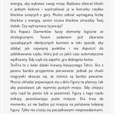
energią, aby wykonać swoją misję. Będziesz zbierać klocki
o jednym kolorze i wystrzeliwać je w kierunku rzędów
klocków sunących z góry. Musisz zebrać wymaganą liczbę
klocków z energią, zanim ściana klocków zmiażdży Twój
statek. Czy wytrzymasz tę presję?
Gra Kopacz Diamentów łączy elementy logiczne ze
strategicznymi. Twoim zadaniem jest zbieranie
sąsiadujących identycznych kamieni w taki sposób, aby
zdobyć jak najwięcej punktów i nie dopuścić do
zablokowania szybu, który jest co jakiś czas automatycznie
wydłużany. Gdy szyb się zapełni, gra dobiegnie końca.
TenTrix to z kolei daleki krewny klasycznego Tetris. Gra z
pozoru bardzo przypomina pierwowzór, jednak po chwili
rozgrywki okazuje się, że różnice są bardzo poważne.
Musisz układać pojawiające się u dołu figury na planszy, tak
aby pozostawić jak najmniej pustych miejsc. Gdy ułożysz
cały rząd (w pionie lub w poziomie), figury z tego rzędu
znikają, pozostawiając puste miejsce. Gra trwa do
momentu, aż nie będzie już miejsca na położenie kolejnej
figury. Tylko nie zrażaj się początkowymi niepowodzeniami.