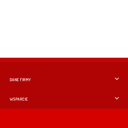
DANE FIRMY
Warunki korzystania z Witryny
WSPARCIE
Nasza polityka prywatnosci
Pomoc
JĘZYKACH