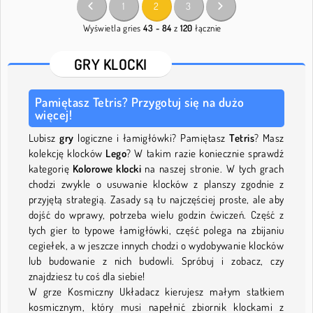
1
2
3
Wyświetla gries
43 - 84
z
120
łącznie
GRY KLOCKI
Pamiętasz Tetris? Przygotuj się na dużo
więcej!
Lubisz
gry
logiczne i łamigłówki? Pamiętasz
Tetris
? Masz
kolekcję klocków
Lego
? W takim razie koniecznie sprawdź
kategorię
Kolorowe klocki
na naszej stronie. W tych grach
chodzi zwykle o usuwanie klocków z planszy zgodnie z
przyjętą strategią. Zasady są tu najczęściej proste, ale aby
dojść do wprawy, potrzeba wielu godzin ćwiczeń. Część z
tych gier to typowe łamigłówki, część polega na zbijaniu
cegiełek, a w jeszcze innych chodzi o wydobywanie klocków
lub budowanie z nich budowli. Spróbuj i zobacz, czy
znajdziesz tu coś dla siebie!
W grze Kosmiczny Układacz kierujesz małym statkiem
kosmicznym, który musi napełnić zbiornik klockami z